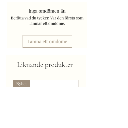
Öppningsdiameter: ca 6 cm.
Material: glas, plast, paraffin, veke,
Inga omdömen än
metall.
Berätta vad du tycker. Var den första som
Bränntid: 28 timmar.
lämnar ett omdöme.
Refill kan köpas separat.
Art. Nr: 556-49-1.
Lämna ett omdöme
Frakt tillkommer.
Liknande produkter
Nyhet
Kommer snart