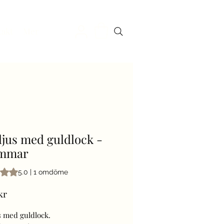
takt
Mer
ljus med guldlock -
immar
 är 5.0 av fem stjärnor baserat på 1 omdöme
5.0 | 1 omdöme
Pris
kr
s med guldlock.