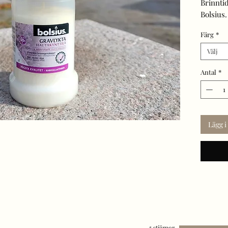
Brinnti
Bolsius.
2 färger
Färg
*
Frakt t
Välj
Antal
*
Lägg 
5 stjärnor