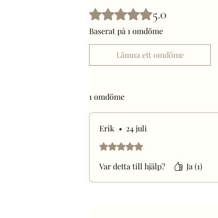
5.0
Betygsatt till 5 av 5 stjärnor.
Baserat på 1 omdöme
Lämna ett omdöme
1 omdöme
Erik
•
24 juli
Betygsatt till 5 av 5 stjärnor.
Var detta till hjälp?
Ja (1)