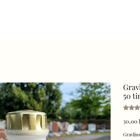
Gravstenar
Webbshop
Frågor & svar
Om oss
Kon
Grav
50 t
Betyget
30,00 
Gravlju