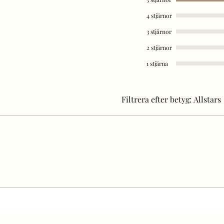
4 stjärnor
3 stjärnor
2 stjärnor
1 stjärna
Filtrera efter betyg:
Allstars