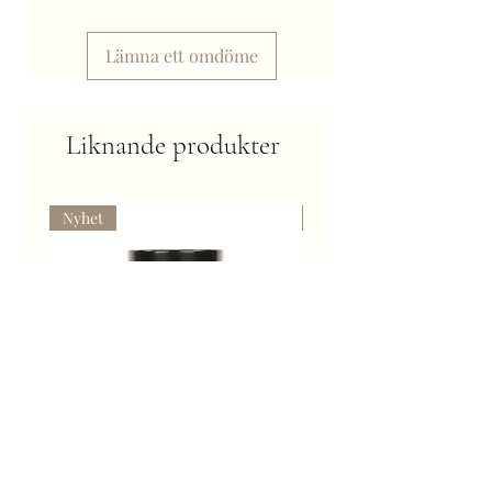
Lämna ett omdöme
Liknande produkter
Nyhet
Kommer snart
Super Gild Platinum - Färg för
Gravljus med guldlock -