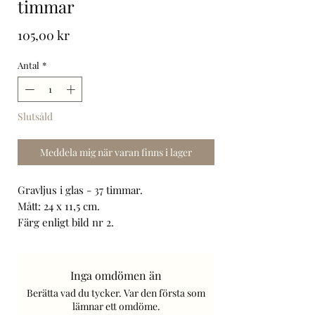
timmar
Pris
105,00 kr
Antal
*
Slutsåld
Meddela mig när varan finns i lager
Gravljus i glas - 37 timmar.
Mått: 24 x 11,5 cm.
Färg enligt bild nr 2.
Ljuset går att byta ut (refill).
Art. Nr: D322296.
Frakt tillkommer.
Inga omdömen än
Berätta vad du tycker. Var den första som
lämnar ett omdöme.