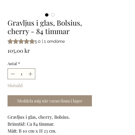
Gravljus i glas, Bolsius,
cherry - 84 timmar
Betyget är 5.0 av fem stjärnor baserat på 1 omdöme
5.0 | 1 omdöme
Pris
105,00 kr
Antal
*
Slutsåld
Meddela mig när varan finns i lager
Gravljus i glas, cherry, Bolsius.
Brinntid: Ca 84 timmar.
Mått: B 10 cm x H 23 cm.