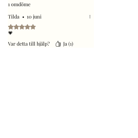
1 omdöme
Tilda
•
10 juni
Betygsatt till 5 av 5 stjärnor.
💗
Var detta till hjälp?
Ja (1)
Liknande produkter
Nyhet
Kommer snart