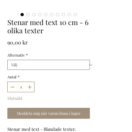
Stenar med text 10 cm - 6
olika texter
Pris
90,00 kr
Alternativ
*
Antal
*
Slutsåld
Meddela mig när varan finns i lager
Stenar med text - Blandade texter.