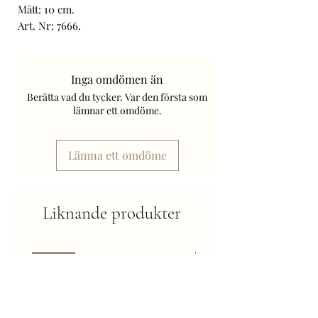
Mått: 10 cm.
Art. Nr: 7666.
Frakt tillkommer.
Inga omdömen än
Berätta vad du tycker. Var den första som
lämnar ett omdöme.
Lämna ett omdöme
Liknande produkter
Nyhet
Kommer snart