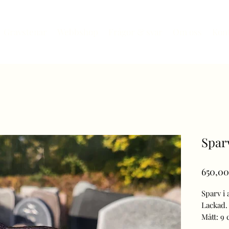
Gravstenar
Webbshop
Frågor & svar
Om oss
Kon
Spar
650,00
Sparv i
Lackad.
Mått: 9 
Avsedd 