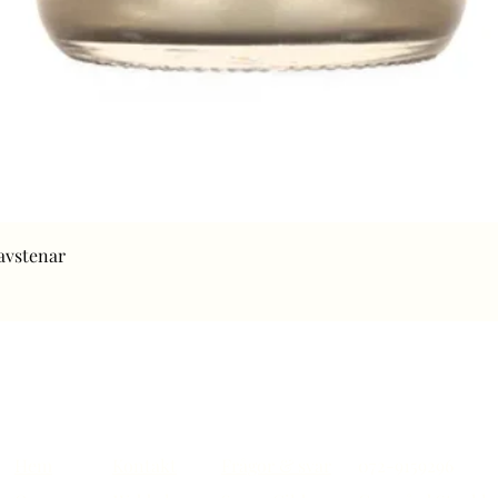
Snabbvisning
ravstenar
Hem
Kontakt
Frågor & svar
072-9159296