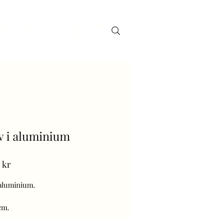
takt
Mer
v i aluminium
Pris
 kr
 aluminium.
cm.
att monteras på gravsten.