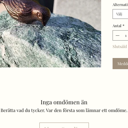
Alternati
Beställn
Frakt t
Välj
Antal
*
Slutsåld
Meddel
Inga omdömen än
Berätta vad du tycker. Var den första som lämnar ett omdöme.