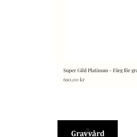
Super Gild Platinum - Färg för g
Pris
690,00 kr