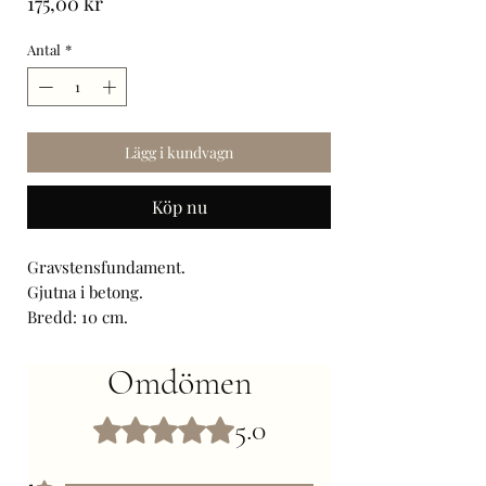
Pris
175,00 kr
Antal
*
Lägg i kundvagn
Köp nu
Gravstensfundament.
Gjutna i betong.
Bredd: 10 cm.
Höjd: 10 cm, utan dubb.
Längd: 30 cm.
Omdömen
Dubb 15 mm.
Priset är styckvis, ej par.
5.0
Betygsatt till 5 av 5 stjärnor.
Skickas på pall, 105 stycken.
Leveranstid: inom 4 veckor.
5