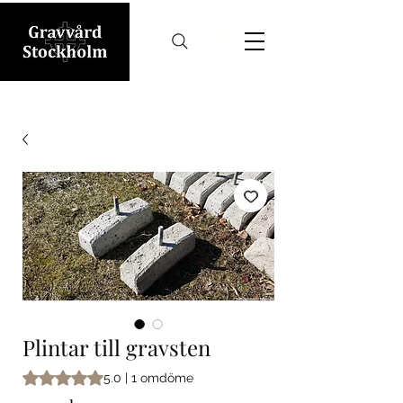
Plintar till gravsten
Betyget är 5.0 av fem stjärnor baserat på 1 omdöme
5.0 | 1 omdöme