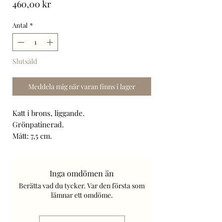
Pris
460,00 kr
Antal
*
Slutsåld
Meddela mig när varan finns i lager
Katt i brons, liggande.
Grönpatinerad.
Mått: 7,5 cm.
Beställningsvara.
Frakt tillkommer.
Inga omdömen än
Berätta vad du tycker. Var den första som
lämnar ett omdöme.