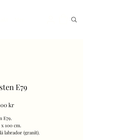
takt
Mer
sten E79
Pris
,00 kr
n E79.
0 x 100 cm.
å labrador (granit).
en nedsänkt framsida med