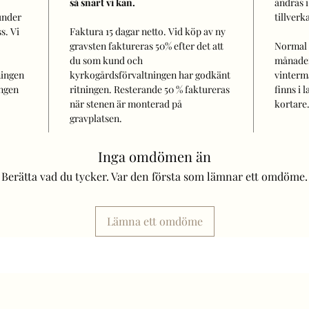
så snart vi kan.
ändras i
under
tillverk
s. Vi
Faktura 15 dagar netto. Vid köp av ny
gravsten faktureras 50% efter det att
Normal
du som kund och
månader
ningen
kyrkogårdsförvaltningen har godkänt
vinterm
ingen
ritningen. Resterande 50 % faktureras
finns i 
när stenen är monterad på
kortare
gravplatsen.
Inga omdömen än
Berätta vad du tycker. Var den första som lämnar ett omdöme.
Lämna ett omdöme