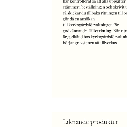
har kontrollerat så att alla uppgifter
stämmer i beställningen och skrivit 
så skickar du tillbaka ritningen till os
gör då en ansökan
till kyrkogårdsförvaltningen för
godkännande.
Tillverkning:
När rit
är godkänd hos kyrkogårdsförvaltn
börjar gravstenen att tillverkas.
Liknande produkter