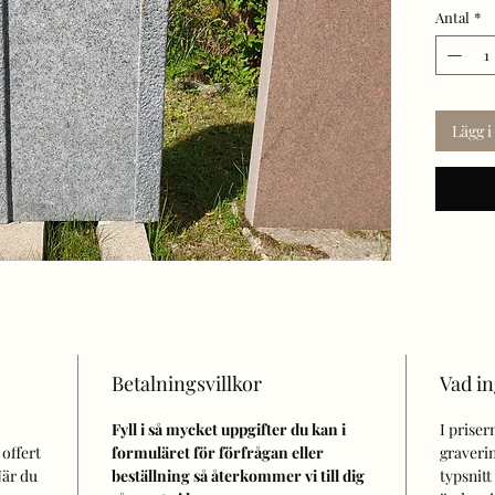
Antal
*
råkantsl
Råarbet
Mattslip
Beställ
Lägg 
Betalningsvillkor
Vad i
Fyll i så mycket uppgifter du kan i
I priser
 offert
formuläret för förfrågan eller
graverin
är du
beställning så återkommer vi till dig
typsnitt