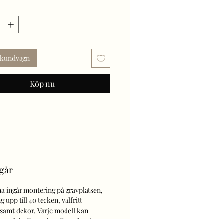
ag.
ade sidor och topp.
ad baksida.
 eller skicka din förfrågan här
i kundvagn
Köp nu
ngår
na ingår montering på gravplatsen,
g upp till 40 tecken, valfritt
 samt dekor. Varje modell kan