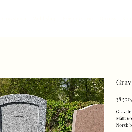
Gravstenar
Webbshop
Frågor & svar
Om oss
Kon
Grav
38 500
Gravste
Mått: 6
Norsk bl
Finhugg