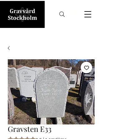
Gravsten E33
Betyget är 5.0 av fem stjärnor baserat på 1 omdöme