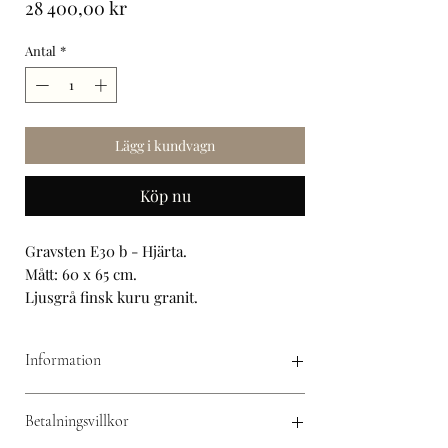
Pris
28 400,00 kr
Antal
*
Lägg i kundvagn
Köp nu
Gravsten E30 b - Hjärta.
Mått: 60 x 65 cm.
Ljusgrå finsk kuru granit.
Finhuggen framsida.
Råarbetade sidor.
Information
Matt baksida.
Bekräftelse:
Efter du har gjort din förfrågan
Beställ eller skicka din förfrågan här
Betalningsvillkor
så skickar vi en fullständig offert med ritning
till dig.
Godkännande:
När du har