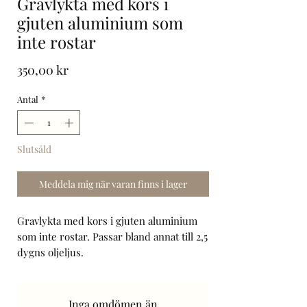
Gravlykta med kors i
gjuten aluminium som
inte rostar
Pris
350,00 kr
Antal
*
Slutsåld
Meddela mig när varan finns i lager
Gravlykta med kors i gjuten aluminium
som inte rostar. Passar bland annat till 2,5
dygns oljeljus.
Bredd: 140 mm.
Höjd: 310 mm.
30 cm förhöjningsrör.
Inga omdömen än