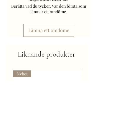
Art. Nr: 38056.
Berätta vad du tycker. Var den första som
Frakt tillkommer.
lämnar ett omdöme.
Lämna ett omdöme
Liknande produkter
Nyhet
Kommer snart