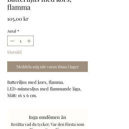
flamma
Pris
105,00 kr
Antal
*
Slutsåld
Meddela mig när varan finns i lager
Batteriljus med kors, flamma.
LED-minnesljus med flammande låga.
Mått: 16 x 6 cm.
2 x AA R6-batterier ingår.
Art. Nr: 93565/1/24/WZP.
Frakt tillkommer.
Inga omdömen än
Berätta vad du tycker. Var den första som