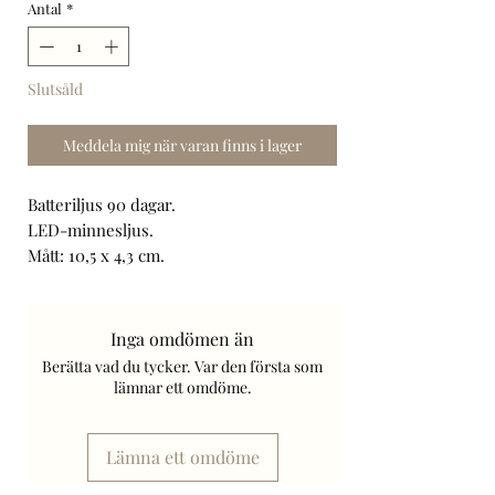
Antal
*
Slutsåld
Meddela mig när varan finns i lager
Batteriljus 90 dagar.
LED-minnesljus.
Mått: 10,5 x 4,3 cm.
3 färger, skickas slumpat.
Brinntid: 90 dagar.
2 x R6 batteri - ingår.
Inga omdömen än
Art. Nr: 84715/1/21/WLC.MEMOR-DIS.
Berätta vad du tycker. Var den första som
Frakt tillkommer.
lämnar ett omdöme.
Lämna ett omdöme