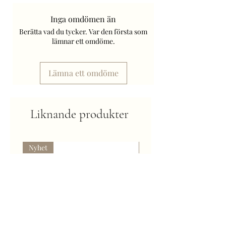
Bredd/längd (cm): 1,00
Höjd (cm): 4,40
Inga omdömen än
Djup (cm): 1,00
Berätta vad du tycker. Var den första som
Ljuskälla ingår: Nej
lämnar ett omdöme.
Batteriinformation: 6 batterier AAA ingår.
Volt: 1,5V DC
Lämna ett omdöme
Art. Nr: 064-72.
Frakt tillkommer.
Liknande produkter
Nyhet
Kommer snart