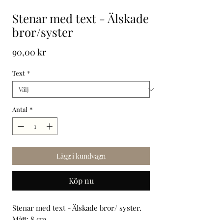
Stenar med text - Älskade
bror/syster
Pris
90,00 kr
Text
*
Antal
*
Lägg i kundvagn
Köp nu
Stenar med text - Älskade bror/ syster.
Mått: 8 cm.