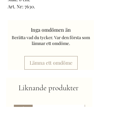
Art. Nr: 7630.
Frakt tillkommer.
Inga omdömen än
Berätta vad du tycker. Var den första som
lämnar ett omdöme.
Lämna ett omdöme
Liknande produkter
Nyhet
Kommer snart