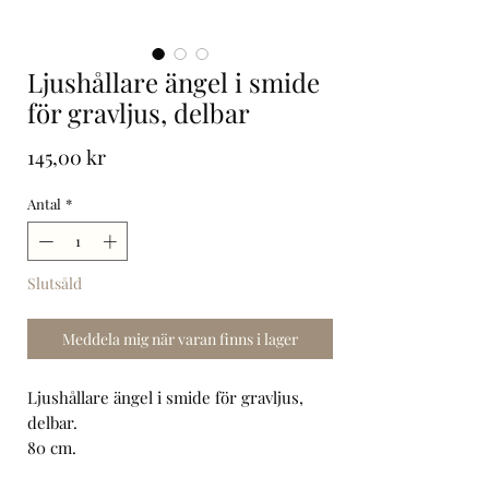
Ljushållare ängel i smide
för gravljus, delbar
Pris
145,00 kr
Antal
*
Slutsåld
Meddela mig när varan finns i lager
Ljushållare ängel i smide för gravljus,
delbar.
80 cm.
Art. Nr: 4959