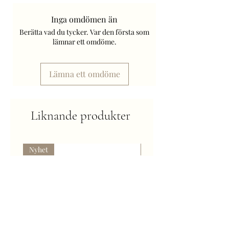
Frakt tillkommer.
Inga omdömen än
Berätta vad du tycker. Var den första som
lämnar ett omdöme.
Lämna ett omdöme
Liknande produkter
Nyhet
Kommer snart