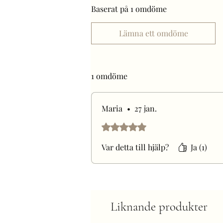
Baserat på 1 omdöme
Lämna ett omdöme
1 omdöme
Maria
•
27 jan.
Betygsatt till 5 av 5 stjärnor.
Var detta till hjälp?
Ja (1)
Liknande produkter