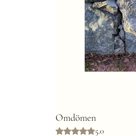
Omdömen
5.0
Betygsatt till 5 av 5 stjärnor.