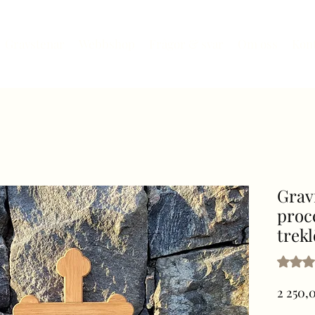
Gravstenar
Webbshop
Frågor & svar
Om oss
Kon
Grav
proc
trek
Betyget
2 250,