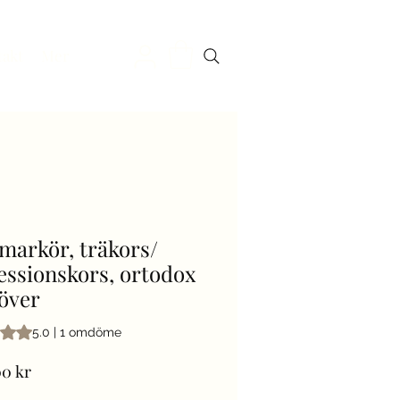
takt
Mer
markör, träkors/
essionskors, ortodox
löver
 är 5.0 av fem stjärnor baserat på 1 omdöme
5.0 | 1 omdöme
Pris
00 kr