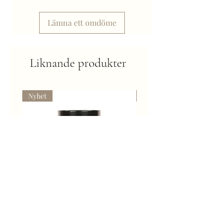
Lämna ett omdöme
Liknande produkter
Nyhet
Kommer snart
Super Gild Platinum - Färg för
Gravljus med guldlock -