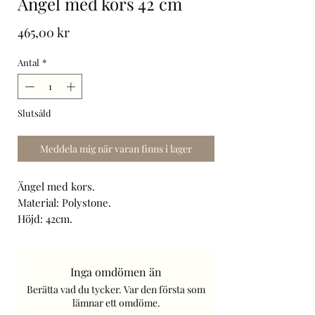
Ängel med kors 42 cm
Pris
465,00 kr
Antal
*
Slutsåld
Meddela mig när varan finns i lager
Ängel med kors.
Material: Polystone.
Höjd: 42cm.
Art. Nr: ANG-99808.
Frakt tillkommer.
Inga omdömen än
Berätta vad du tycker. Var den första som
lämnar ett omdöme.