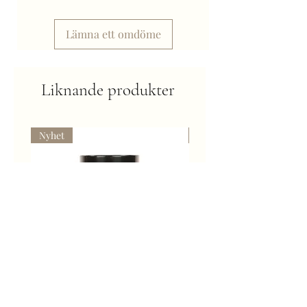
Lämna ett omdöme
Liknande produkter
Nyhet
Kommer snart
Super Gild Platinum - Färg för
Gravljus med guldlock -