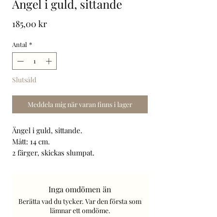
Ängel i guld, sittande
Pris
185,00 kr
Antal
*
Slutsåld
Meddela mig när varan finns i lager
Ängel i guld, sittande.
Mått: 14 cm.
2 färger, skickas slumpat.
Art. Nr: 8383.
Frakt tillkommer.
Inga omdömen än
Berätta vad du tycker. Var den första som
lämnar ett omdöme.